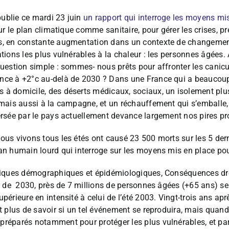
ublie ce mardi 23 juin
un rapport qui interroge les moyens mi
ur le plan climatique comme sanitaire, pour gérer les crises, pr
s, en constante augmentation dans un contexte de changement
ions les plus vulnérables à la chaleur : les personnes âgées. A
question simple : sommes- nous prêts pour affronter les canicu
nce à +2°c au-delà de 2030 ? Dans une France qui a beaucou
 à domicile, des déserts médicaux, sociaux, un isolement plu
mais aussi à la campagne, et un réchauffement qui s’emballe, es
ersée par le pays actuellement devance largement nos pires pr
ous vivons tous les étés ont causé 23 500 morts sur les 5 der
an humain lourd qui interroge sur les moyens mis en place pour
tiques démographiques et épidémiologiques, Conséquences dre
ir de 2030, près de 7 millions de personnes âgées (+65 ans) s
périeure en intensité à celui de l’été 2003. Vingt-trois ans apr
t plus de savoir si un tel événement se reproduira, mais quand 
réparés notamment pour protéger les plus vulnérables, et pa