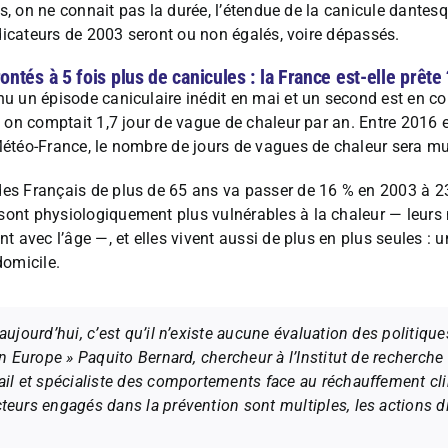
gnes, on ne connait pas la durée, l’étendue de la canicule dant
indicateurs de 2003 seront ou non égalés, voire dépassés.
ontés à 5 fois plus de canicules : la France est-elle prête 
u un épisode caniculaire inédit en mai et un second est en cou
, on comptait 1,7 jour de vague de chaleur par an. Entre 2016 
étéo-France, le nombre de jours de vagues de chaleur sera mult
es Français de plus de 65 ans va passer de 16 % en 2003 à 23
sont physiologiquement plus vulnérables à la chaleur — leur
t avec l’âge —, et elles vivent aussi de plus en plus seules : u
domicile.
aujourd’hui, c’est qu’il n’existe aucune évaluation des politique
en Europe » Paquito Bernard, chercheur à l’Institut de recherche
ail et spécialiste des comportements face au réchauffement cl
teurs engagés dans la prévention sont multiples, les actions d