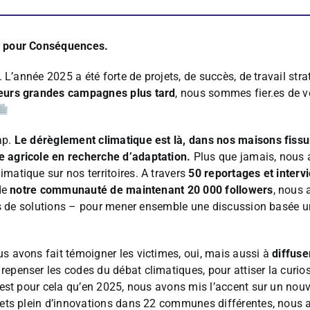
ne pour Conséquences.
. L’année 2025 a été forte de projets, de succès, de travail str
ieurs grandes campagnes plus tard
, nous sommes fier.es de v
ap.
Le dérèglement climatique est là, dans nos maisons fissur
e agricole en recherche d’adaptation.
Plus que jamais, nous 
matique sur nos territoires. A travers
50 reportages et interv
 de
notre communauté de maintenant 20 000 followers
, nous 
eurs de solutions – pour mener ensemble une discussion basée u
s avons fait témoigner les victimes, oui, mais aussi à
diffuse
penser les codes du débat climatiques, pour attiser la curiosit
’est pour cela qu’en 2025, nous avons mis l’accent sur un nouv
jets plein d’innovations dans 22 communes différentes, nous a